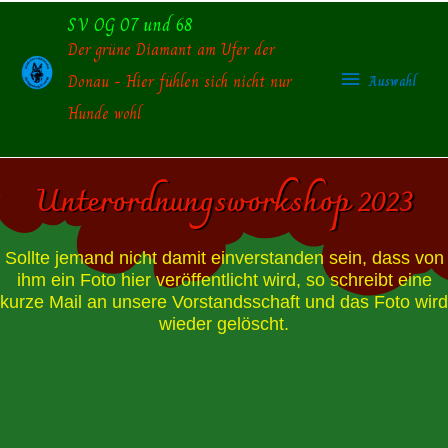
Zum
SV OG 07 und 68
Auswahl
Inhalt
Der grüne Diamant am Ufer der
springen
Donau - Hier fühlen sich nicht nur
Auswahl
Hunde wohl
Unterordnungsworkshop 2023
Sollte jemand nicht damit einverstanden sein, dass von
ihm ein Foto hier veröffentlicht wird, so schreibt eine
kurze Mail an unsere Vorstandsschaft und das Foto wird
wieder gelöscht.